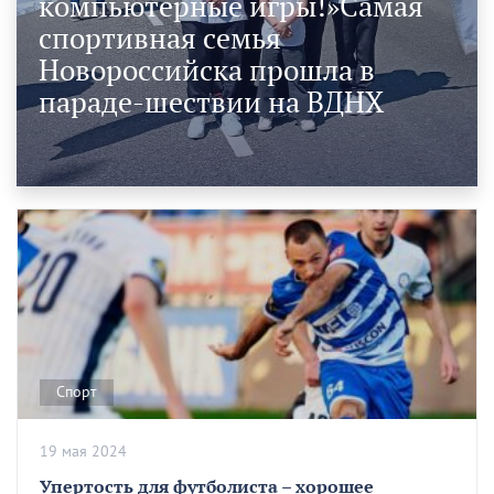
компьютерные игры!»Самая
спортивная семья
Новороссийска прошла в
параде-шествии на ВДНХ
Спорт
19 мая 2024
Упертость для футболиста – хорошее