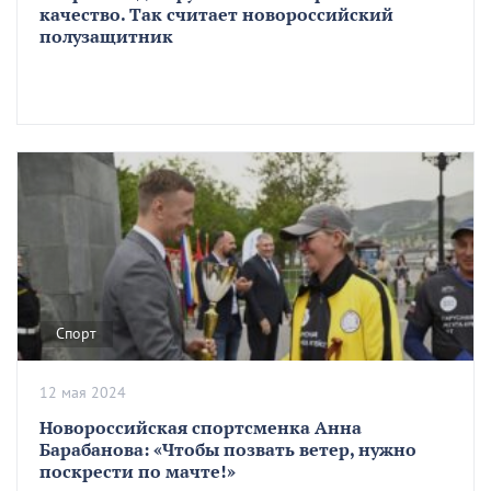
качество. Так считает новороссийский
полузащитник
Спорт
12 мая 2024
Новороссийская спортсменка Анна
Барабанова: «Чтобы позвать ветер, нужно
поскрести по мачте!»