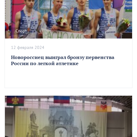
Спорт
12 февраля 2024
Новороссиец выиграл бронзу первенства
России по легкой атлетике