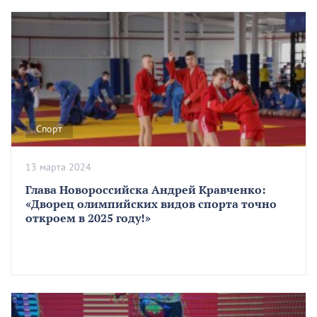
Спорт
13 марта 2024
Глава Новороссийска Андрей Кравченко:
«Дворец олимпийских видов спорта точно
откроем в 2025 году!»