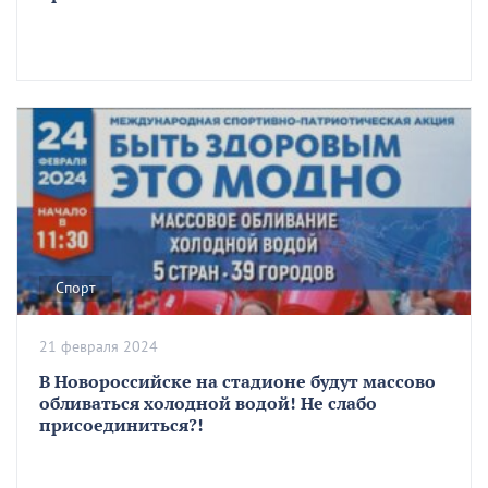
Спорт
21 февраля 2024
В Новороссийске на стадионе будут массово
обливаться холодной водой! Не слабо
присоединиться?!