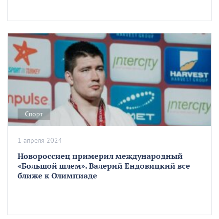
Спорт
1 апреля 2024
Новороссиец примерил международный
«Большой шлем». Валерий Ендовицкий все
ближе к Олимпиаде