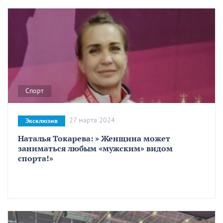
Спорт
27 марта 2024
Эксклюзив
Наталья Токарева: » Женщина может
заниматься любым «мужским» видом
спорта!»