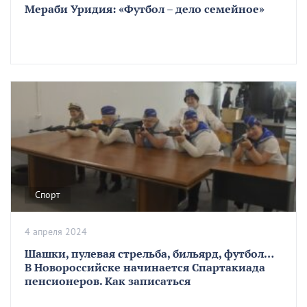
Мераби Уридия: «Футбол – дело семейное»
Спорт
4 апреля 2024
Шашки, пулевая стрельба, бильярд, футбол…
В Новороссийске начинается Спартакиада
пенсионеров. Как записаться