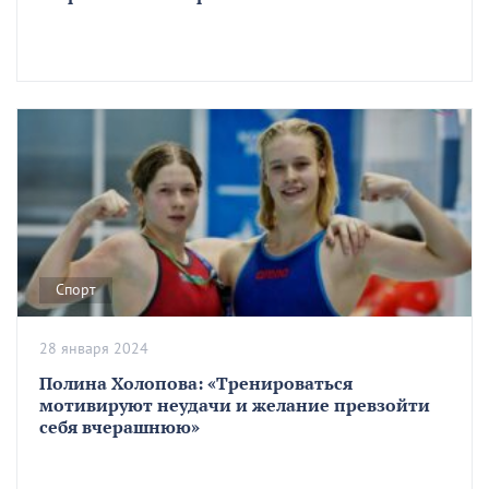
Спорт
28 января 2024
Полина Холопова: «Тренироваться
мотивируют неудачи и желание превзойти
себя вчерашнюю»