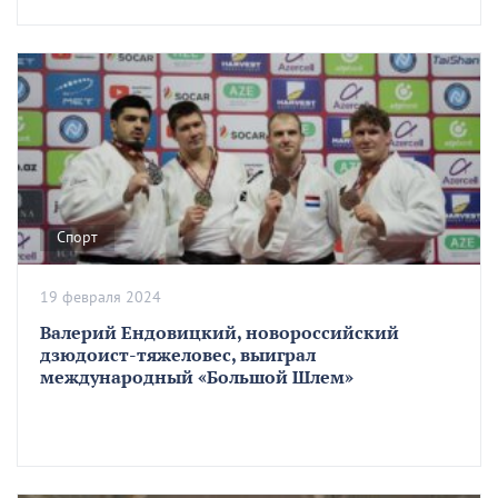
Спорт
19 февраля 2024
Валерий Ендовицкий, новороссийский
дзюдоист-тяжеловес, выиграл
международный «Большой Шлем»