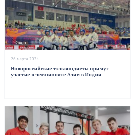
Спорт
26 марта 2024
Новороссийские тхэквондисты примут
участие в чемпионате Азии в Индии