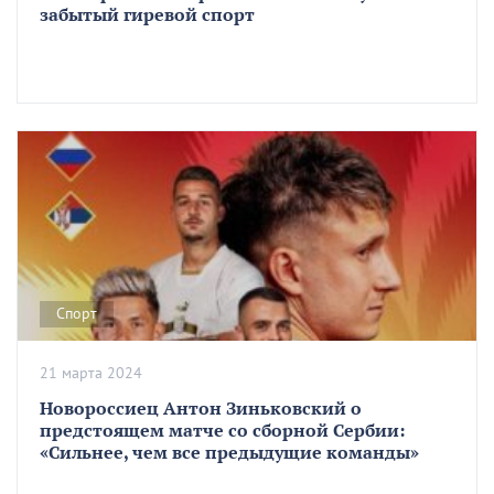
забытый гиревой спорт
Спорт
21 марта 2024
Новороссиец Антон Зиньковский о
предстоящем матче со сборной Сербии:
«Сильнее, чем все предыдущие команды»