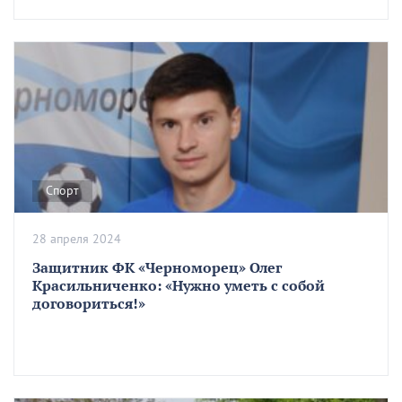
Спорт
28 апреля 2024
Защитник ФК «Черноморец» Олег
Красильниченко: «Нужно уметь с собой
договориться!»