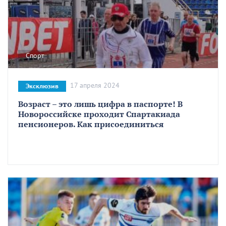
Спорт
17 апреля 2024
Эксклюзив
Возраст – это лишь цифра в паспорте! В
Новороссийске проходит Спартакиада
пенсионеров. Как присоединиться