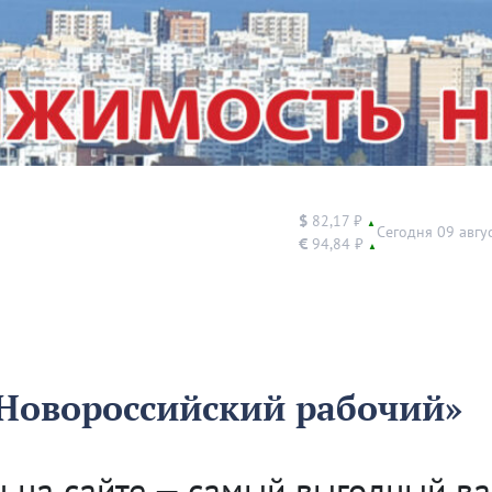
$
82,17 ₽
▲
Сегодня 09 авгу
€
94,84 ₽
▲
«Новороссийский рабочий»
 на сайте — самый выгодный ва