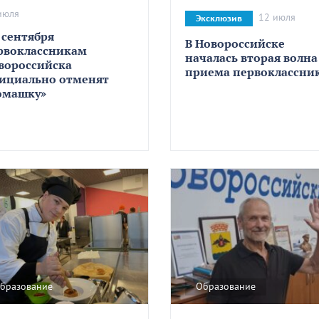
июля
12 июля
Эксклюзив
1 сентября
В Новороссийске
рвоклассникам
началась вторая волна
вороссийска
приема первоклассни
ициально отменят
омашку»
бразование
Образование