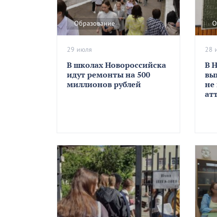
Образование
О
29 июля
28 
В школах Новороссийска
В 
идут ремонты на 500
вы
миллионов рублей
не
ат