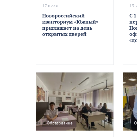
17 июля
13 
Новороссийский
С 
кванториум «Южный»
пе
приглашает на день
Но
открытых дверей
оф
«д
Образование
О