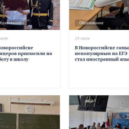
бразование
Образование
июля
29 июля
Новороссийске
В Новороссийске сам
ицеров пригласили на
непопулярным на ЕГЭ
боту в школу
стал иностранный язы