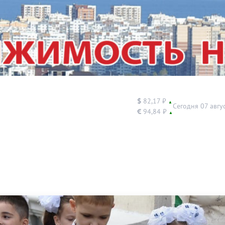
$
82,17 ₽
▲
Сегодня 07 авгу
€
94,84 ₽
▲