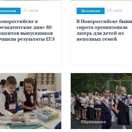
21 июля
18 июля
ксклюзив
Эксклюзив
Новороссийске в
В Новороссийске быв
резидентские дни» 80
сирота организовала
оцентов выпускников
лагерь для детей из
учшили результаты ЕГЭ
неполных семей
бразование
Образование