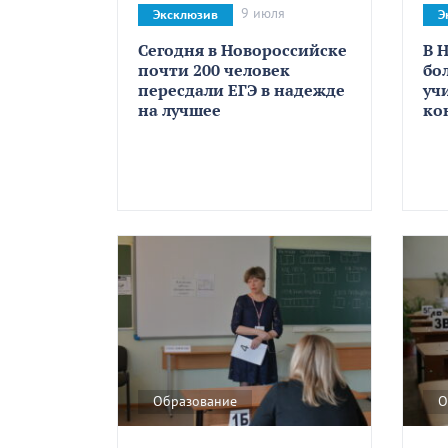
9 июля
Эксклюзив
Э
Сегодня в Новороссийске
В 
почти 200 человек
бо
пересдали ЕГЭ в надежде
уч
на лучшее
ко
Образование
О