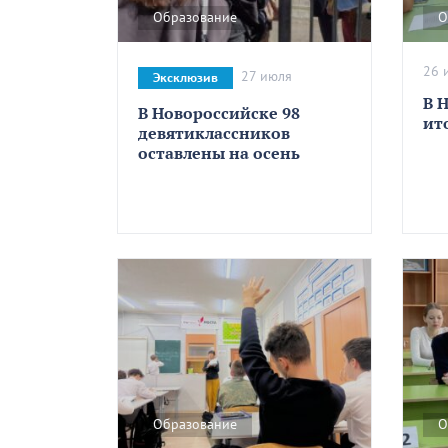
Образование
О
26 
27 июля
Эксклюзив
В 
В Новороссийске 98
ит
девятиклассников
оставлены на осень
Образование
О