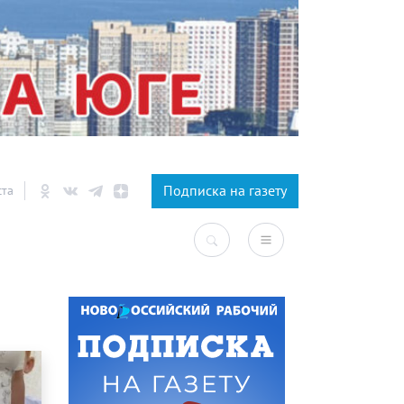
×
Подписка на газету
ста