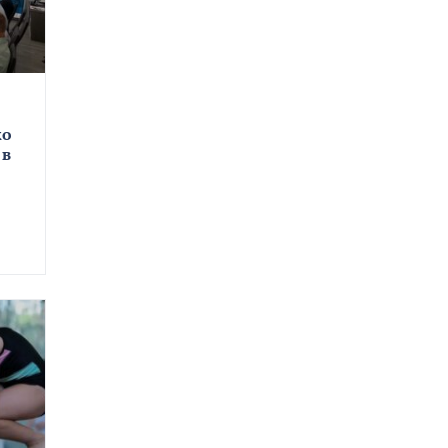
ко
 в