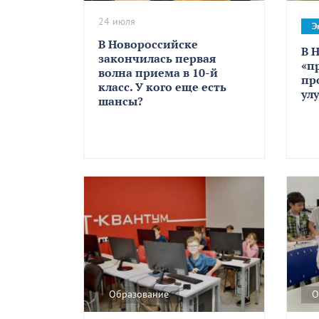
24 июля
Э
В Новороссийске
В 
закончилась первая
«п
волна приема в 10-й
пр
класс. У кого еще есть
ул
шансы?
Образование
О