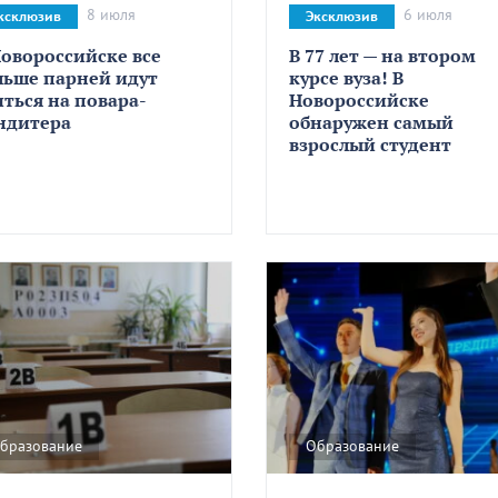
8 июля
6 июля
ксклюзив
Эксклюзив
Новороссийске все
В 77 лет — на втором
льше парней идут
курсе вуза! В
иться на повара-
Новороссийске
ндитера
обнаружен самый
взрослый студент
бразование
Образование