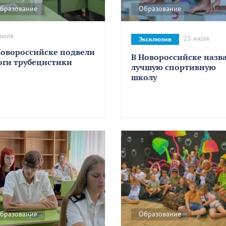
бразование
Образование
июля
25 июля
Эксклюзив
Новороссийске подвели
В Новороссийске назв
оги трубецистики
лучшую спортивную
школу
бразование
Образование