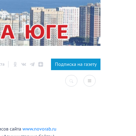
×
Подписка на газету
ста
исов сайта
www.novorab.ru