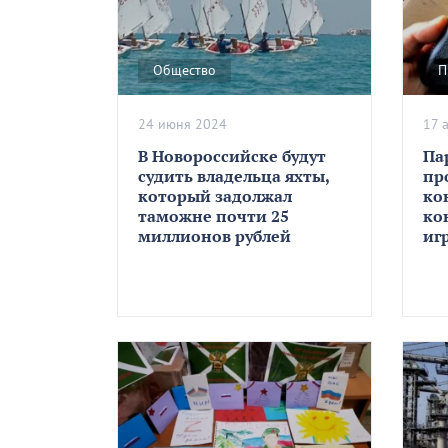
Общество
П
24 июня 2024
17 
В Новороссийске будут
Па
судить владельца яхты,
пр
который задолжал
ко
таможне почти 25
ко
миллионов рублей
иг