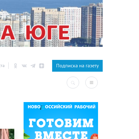
×
Подписка на газету
ста