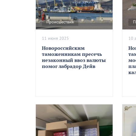
Происшествия
П
11 июня 2025
10 
Новороссийским
Но
таможенникам пресечь
та
незаконный ввоз валюты
мо
помог лабрадор Дейв
пл
ка