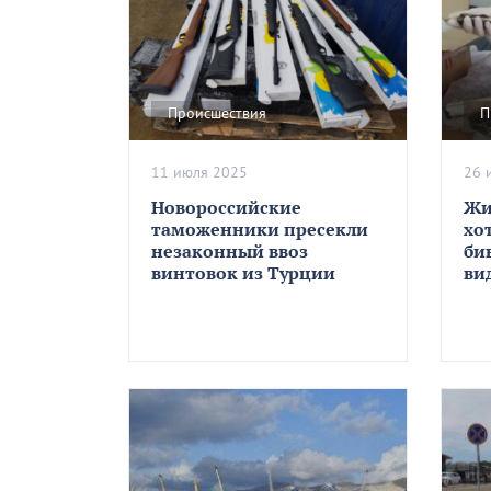
Происшествия
П
11 июля 2025
26 
Новороссийские
Жи
таможенники пресекли
хо
незаконный ввоз
би
винтовок из Турции
ви