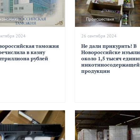
кономика
Происшествия
октября 2024
26 сентября 2024
вороссийская таможня
Не дали прикурить! В
речислила в казну
Новороссийске изъяли
лтриллиона рублей
около 1,5 тысяч едини
никотиносодержащей
продукции