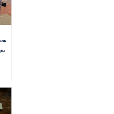
жня
ары