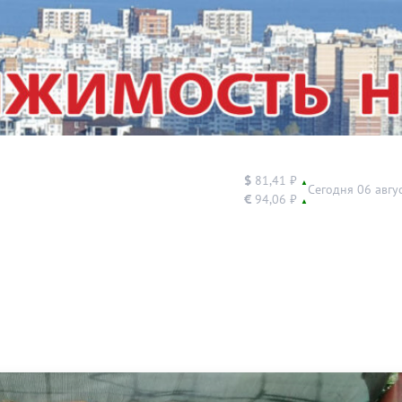
$
81,41 ₽
▲
Сегодня 06 авгу
€
94,06 ₽
▲