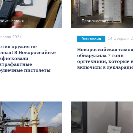
роисшествия
Происшествия
апреля 2024
14 февраля 
Эксклюзив
ртия оружия не
Новороссийская тамо
ошла! В Новороссийске
обнаружила 7 тонн
нфисковали
оргтехники, которые 
нтрафактные
включили в декларац
рушечные пистолеты