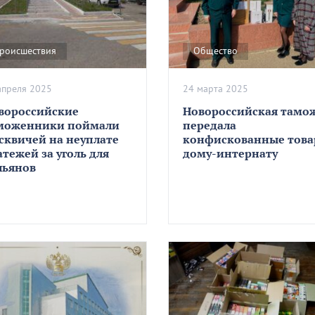
роисшествия
Общество
апреля 2025
24 марта 2025
вороссийские
Новороссийская тамо
моженники поймали
передала
сквичей на неуплате
конфискованные тов
атежей за уголь для
дому-интернату
льянов