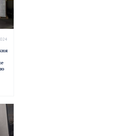
2024
жня
не
ию