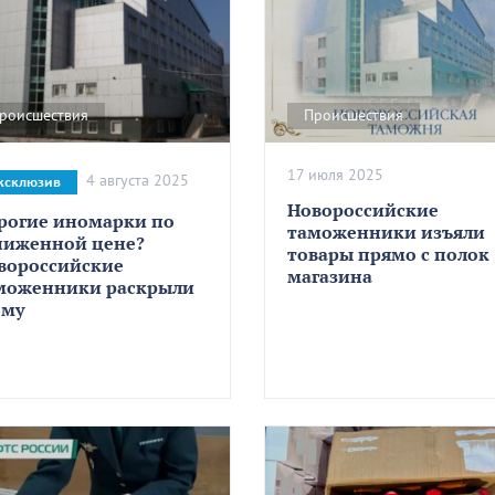
роисшествия
Происшествия
17 июля 2025
4 августа 2025
ксклюзив
Новороссийские
рогие иномарки по
таможенники изъяли
ниженной цене?
товары прямо с полок
вороссийские
магазина
моженники раскрыли
ему