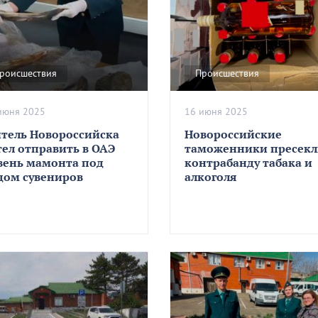
роисшествия
Происшествия
июня 2025
16 июня 2025
тель Новороссийска
Новороссийские
тел отправить в ОАЭ
таможенники пресек
вень мамонта под
контрабанду табака и
дом сувениров
алкоголя