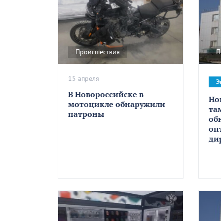
Происшествия
П
15 апреля
Э
В Новороссийске в
Но
мотоцикле обнаружили
та
патроны
об
оп
ди