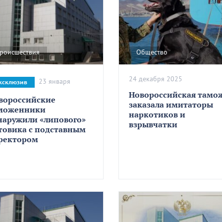
роисшествия
Общество
24 декабря 2025
23 января
ксклюзив
Новороссийская тамо
вороссийские
заказала имитаторы
моженники
наркотиков и
наружили «липового»
взрывчатки
товика с подставным
ректором