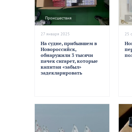
Происшествия
Э
27 января 2025
25 
На судне, прибывшем в
Но
Новороссийск,
пе
обнаружили 3 тысячи
по
пачек сигарет, которые
капитан «забыл»
задекларировать