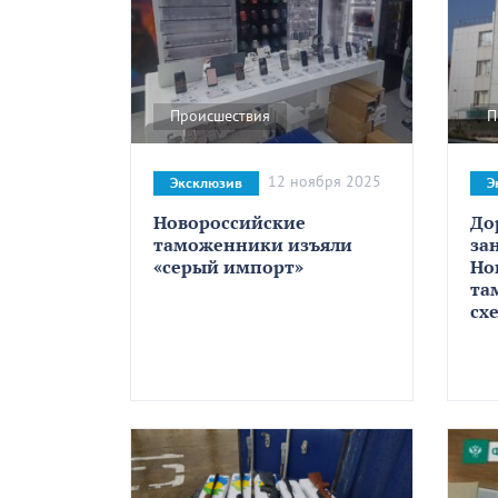
Происшествия
П
12 ноября 2025
Эксклюзив
Э
Новороссийские
До
таможенники изъяли
за
«серый импорт»
Но
та
сх