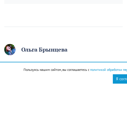
Ольга Брынцева
12 августа отмечаем
Пользуясь нашим сайтом, вы соглашаетесь с
политикой обработки пе
День молодёжи. Если вам
Я сог
начинают говорить, что
вы ещё молодой, то вы
уже старый
12 августа
Общество