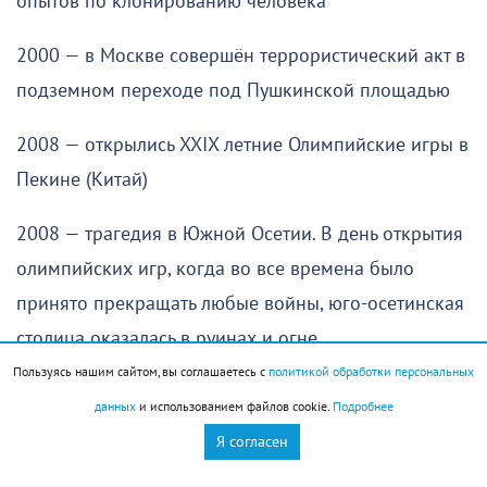
опытов по клонированию человека
2000 — в Москве совершён террористический акт в
подземном переходе под Пушкинской площадью
2008 — открылись XXIX летние Олимпийские игры в
Пекине (Китай)
2008 — трагедия в Южной Осетии. В день открытия
олимпийских игр, когда во все времена было
принято прекращать любые войны, юго-осетинская
столица оказалась в руинах и огне
Пользуясь нашим сайтом, вы соглашаетесь с
политикой обработки персональных
История города
данных
и использованием файлов cookie.
Подробнее
Я согласен
В 1912 году родился Фёдор Николаев, машинист
вращающихся печей цементных заводов «Октябрь»