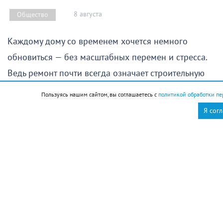
8 августа
Общество
Каждому дому со временем хочется немного
обновиться — без масштабных перемен и стресса.
Ведь ремонт почти всегда означает строительную
пыль, хлопоты и значительные финансовые затраты.
Пользуясь нашим сайтом, вы соглашаетесь с
политикой обработки пе
К счастью, вдохнуть в интерьер свежесть, уют и
Я сог
новую жизнь можно гораздо проще и быстрее.