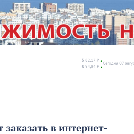
$
82,17 ₽
▲
Сегодня 07 авгу
€
94,84 ₽
▲
 заказать в интернет-