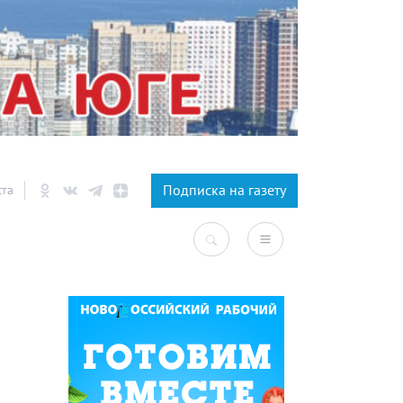
×
Подписка на газету
ста