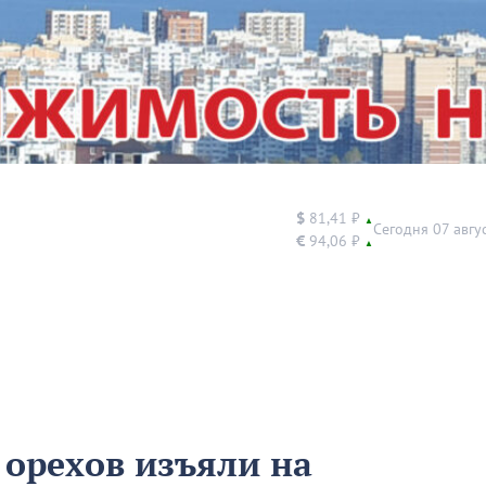
$
81,41 ₽
▲
Сегодня 07 авгу
€
94,06 ₽
▲
орехов изъяли на