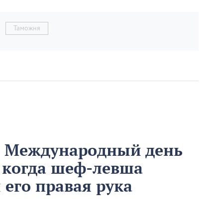
Таможня
м Международный день
 когда шеф-левша
ы его правая рука