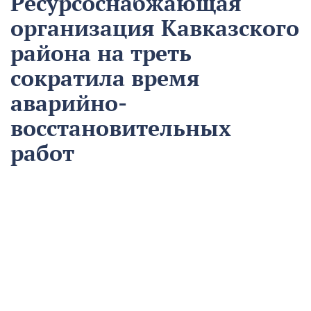
Ресурсоснабжающая
организация Кавказского
района на треть
сократила время
аварийно-
восстановительных
работ
13 августа
Нацпроекты
На предприятии «Водоканал» в Кропоткине
оптимизировали процесс проведения аварийно-
восстановительных работ в рамках регионального
проекта «Бережливый регион».