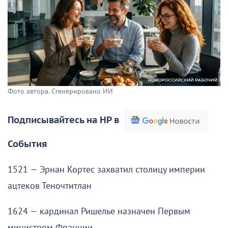
Фото автора. Сгенерировано ИИ
Подписывайтесь на НР в
События
1521 — Эрнан Кортес захватил столицу империи
ацтеков Теночтитлан
1624 — кардинал Ришелье назначен Первым
министром Франции