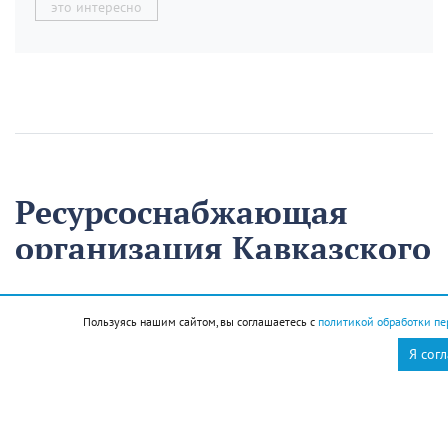
это интересно
Ресурсоснабжающая
организация Кавказского
района на треть
сократила время
Пользуясь нашим сайтом, вы соглашаетесь с
политикой обработки пе
аварийно-
Я сог
восстановительных
работ