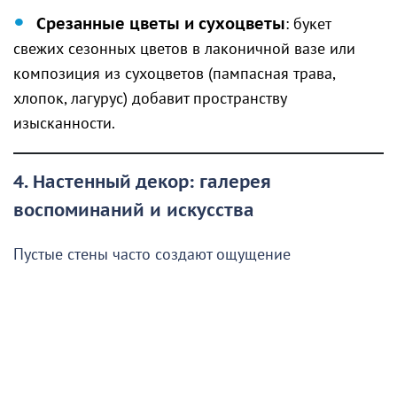
Срезанные цветы и сухоцветы
: букет
свежих сезонных цветов в лаконичной вазе или
композиция из сухоцветов (пампасная трава,
хлопок, лагурус) добавит пространству
изысканности.
4. Настенный декор: галерея
воспоминаний и искусства
Пустые стены часто создают ощущение
незавершённости интерьера. Заполнить их можно
даже без сверления — с помощью современных
клейких креплений или модульных систем.
Постеры и картины
: подберите графичные