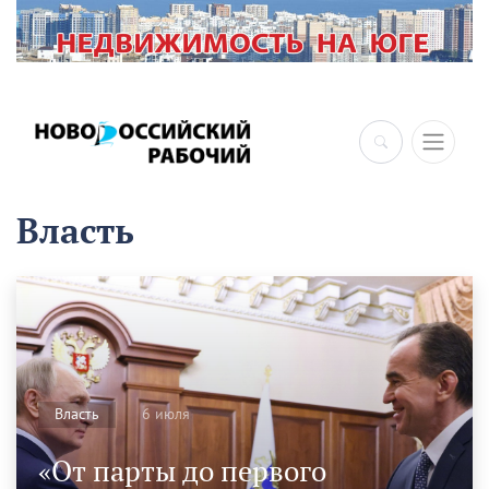
×
Власть
6 июля
Власть
«От парты до первого