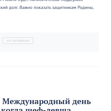
ский долг. Важно показать защитникам Родины,
это интересно
м Международный день
 когда шеф-левша