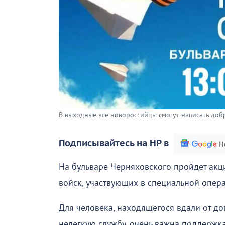
В выходные все новороссийцы смогут написать добры
Подписывайтесь на НР в
На бульваре Черняховского пройдет акц
войск, участвующих в специальной опера
Для человека, находящегося вдали от дом
нелегкую службу, очень важна поддержк