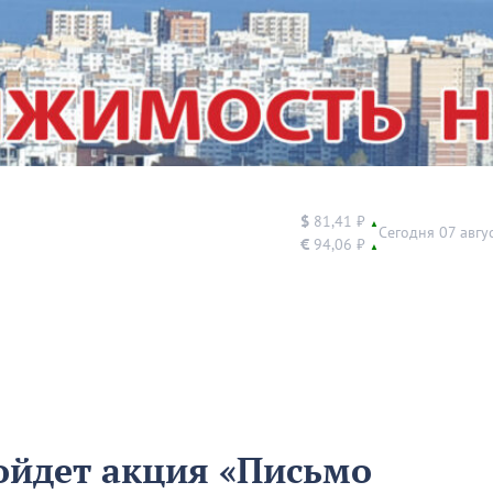
$
81,41 ₽
▲
Сегодня 07 авгу
€
94,06 ₽
▲
ойдет акция «Письмо