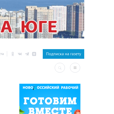
×
Подписка на газету
ста