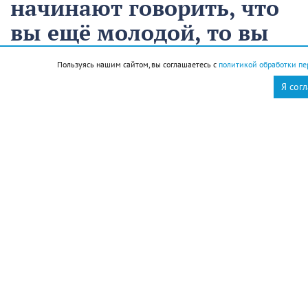
начинают говорить, что
вы ещё молодой, то вы
уже старый
Пользуясь нашим сайтом, вы соглашаетесь с
политикой обработки пе
Я сог
12 августа
Общество
Чем запомнился этот день и что сегодня отмечаем