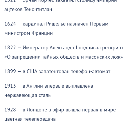
1521 — Эрнан Кортес захватил столицу империи
ацтеков Теночтитлан
1624 — кардинал Ришелье назначен Первым
министром Франции
1822 — Император Александр I подписал рескрипт
«О запрещении тайных обществ и масонских лож»
1899 — в США запатентован телефон-автомат
1913 — в Англии впервые выплавлена
нержавеющая сталь
1928 — в Лондоне в эфир вышла первая в мире
цветная телепередача