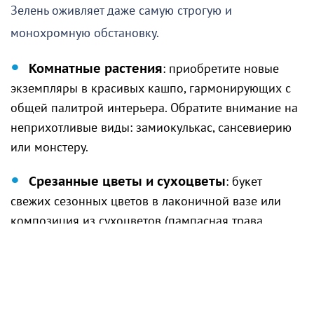
Зелень оживляет даже самую строгую и
монохромную обстановку.
Комнатные растения
: приобретите новые
экземпляры в красивых кашпо, гармонирующих с
общей палитрой интерьера. Обратите внимание на
неприхотливые виды: замиокулькас, сансевиерию
или монстеру.
Срезанные цветы и сухоцветы
: букет
свежих сезонных цветов в лаконичной вазе или
композиция из сухоцветов (пампасная трава,
хлопок, лагурус) добавит пространству
изысканности.
4. Настенный декор: галерея