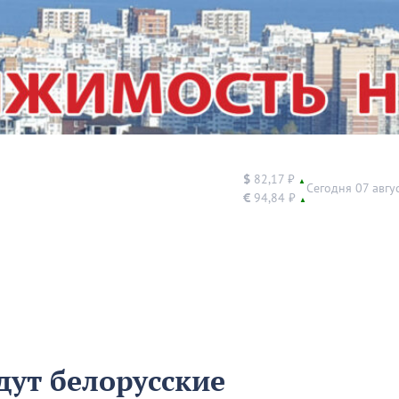
$
82,17 ₽
▲
Сегодня 07 авгу
€
94,84 ₽
▲
дут белорусские