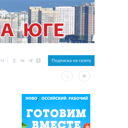
×
Подписка на газету
ста