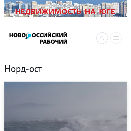
×
Норд-ост