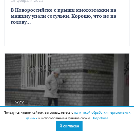
18 февраля 2021
В Новороссийске с крыши многоэтажки на
машину упали сосульки. Хорошо, что не на
голову…
ЖКХ
Пользуясь нашим сайтом, вы соглашаетесь с
политикой обработки персональных
данных
и использованием файлов cookie.
Подробнее
18 февраля 2021
Я согласен
Как Новороссийск боролся с гололедицей