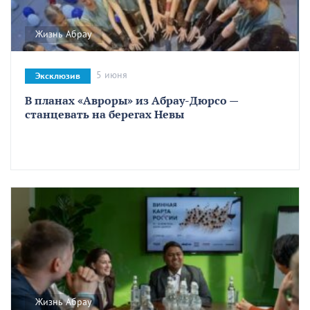
Жизнь Абрау
5 июня
Эксклюзив
В планах «Авроры» из Абрау-Дюрсо —
станцевать на берегах Невы
Жизнь Абрау