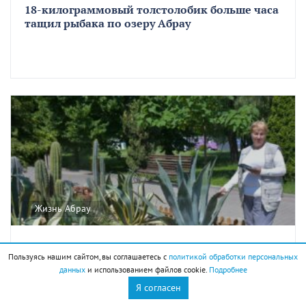
18-килограммовый толстолобик больше часа
тащил рыбака по озеру Абрау
Жизнь Абрау
26 июня 2025
Эксклюзив
Пользуясь нашим сайтом, вы соглашаетесь с
политикой обработки персональных
данных
и использованием файлов cookie.
Подробнее
Как в Абрау-Дюрсо вырастили
экпериментальный «кактусовый сад»
Я согласен