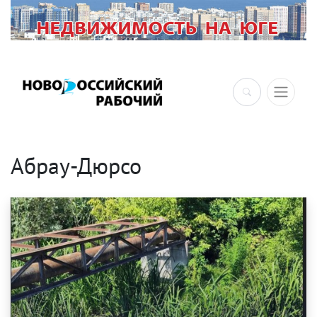
×
Абрау-Дюрсо