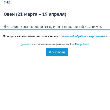
сил.
Овен (21 марта – 19 апреля)
Вы слишком торопитесь, и это вполне объяснимо:
хочется как можно скорее осуществить свои планы
Пользуясь нашим сайтом, вы соглашаетесь с
политикой обработки персональных
и получить хороший результат. Однако без
данных
и использованием файлов cookie.
Подробнее
продуманной стратегии едва ли удастся добиться
Я согласен
желаемого. Именно поэтому в начале дня стоит
сделать небольшую паузу, спокойно оценить
ситуацию и составить план действий. Такой подход
поможет избежать многих ошибок и лишних
трудностей.
Непростые задачи ждут многих
Овнов
, особенно
тех, кто стремится улучшить свое финансовое