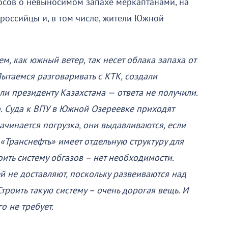
осов о невыносимом запахе меркаптанами, на
российцы и, в том числе, жители Южной
м, как южный ветер, так несет облака запаха от
ытаемся разговаривать с КТК, создали
и президенту Казахстана — ответа не получили.
. Суда к ВПУ в Южной Озереевке приходят
начинается погрузка, они выдавливаются, если
. «Транснефть» имеет отдельную структуру для
оить систему обгазов – нет необходимости.
ей не доставляют, поскольку развеиваются над
Строить такую систему – очень дорогая вещь. И
о не требует.