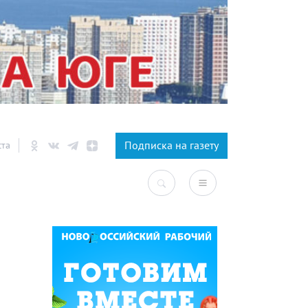
×
Подписка на газету
ста