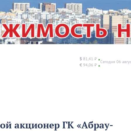
$
81,41 ₽
▲
Сегодня 06 авгу
€
94,06 ₽
▲
ной акционер ГК «Абрау-