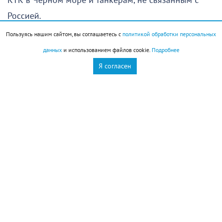
КТК в Черном море и танкерам, не связанным с
Россией.
Пользуясь нашим сайтом, вы соглашаетесь с
политикой обработки персональных
Таким образом, движение судов в направлении
данных
и использованием файлов cookie.
Подробнее
Новороссийска через турецкие проливы вновь
Я согласен
возобновилось после непродолжительной паузы.
Новороссийск
Новости Новороссийск
это интересно