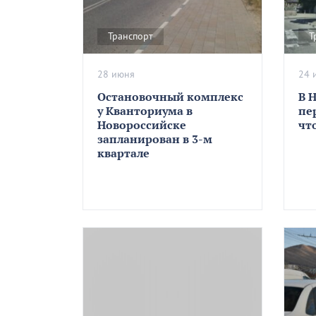
Транспорт
Т
28 июня
24 
Остановочный комплекс
В 
у Кванториума в
пе
Новороссийске
чт
запланирован в 3-м
квартале