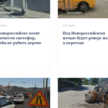
ранспорт
Транспорт
июня
18 июня
Новороссийске хотят
Под Новороссийском
ренести светофор,
ночью будет реверс на
обы не рубить дерево
д переезде