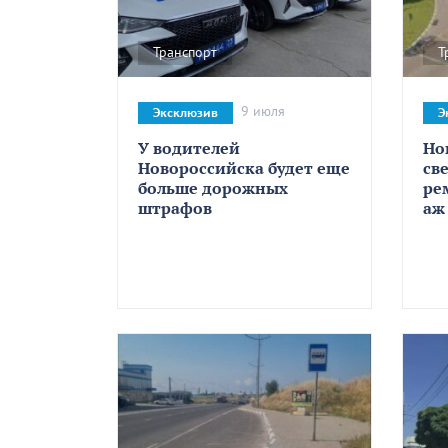
Транспорт
Т
9 июля
Эксклюзив
Э
У водителей
Но
Новороссийска будет еще
св
больше дорожных
ре
штрафов
аж