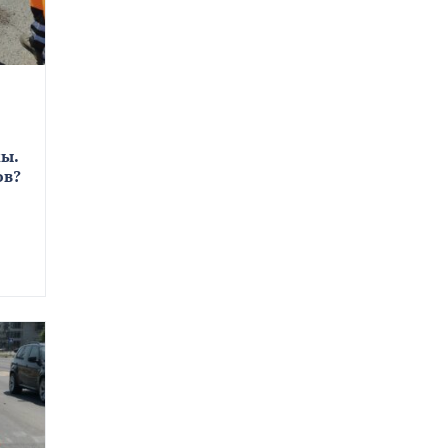
ы.
ов?