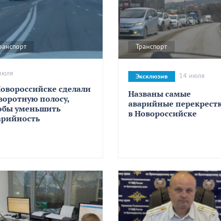
ранспорт
Транспорт
июля
14 июля
Эксклюзив
Новороссийске сделали
Названы самые
воротную полосу,
аварийные перекрест
обы уменьшить
в Новороссийске
арийность