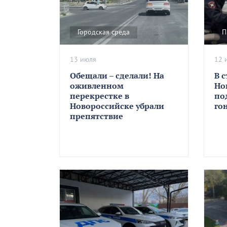
Городская среда
П
13 июля
12 
Обещали – сделали! На
В 
оживленном
Но
перекрестке в
по
Новороссийске убрали
го
препятствие