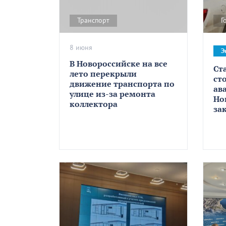
Транспорт
Г
8 июня
Э
В Новороссийске на все
Ст
лето перекрыли
ст
движение транспорта по
ав
улице из-за ремонта
Но
коллектора
за