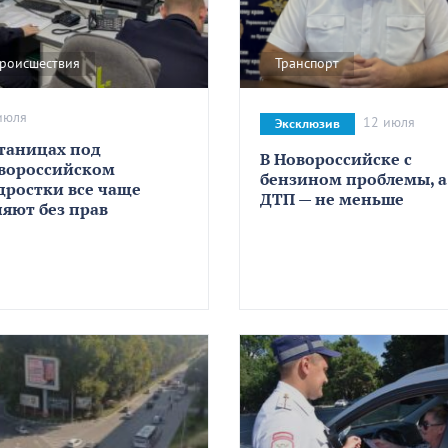
роисшествия
Транспорт
июля
12 июля
Эксклюзив
станицах под
В Новороссийске с
вороссийском
бензином проблемы, а
дростки все чаще
ДТП — не меньше
няют без прав