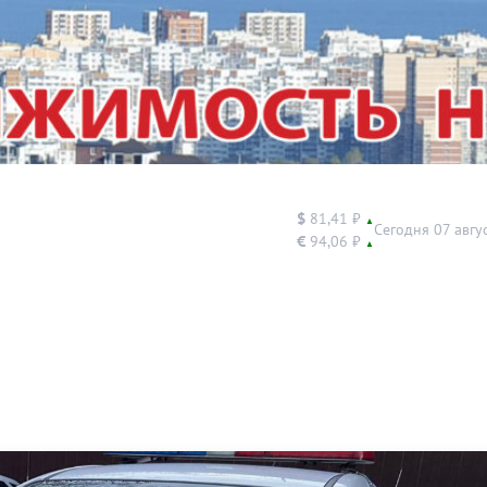
$
81,41 ₽
▲
Сегодня 07 авгу
€
94,06 ₽
▲