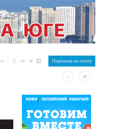
×
Подписка на газету
ста