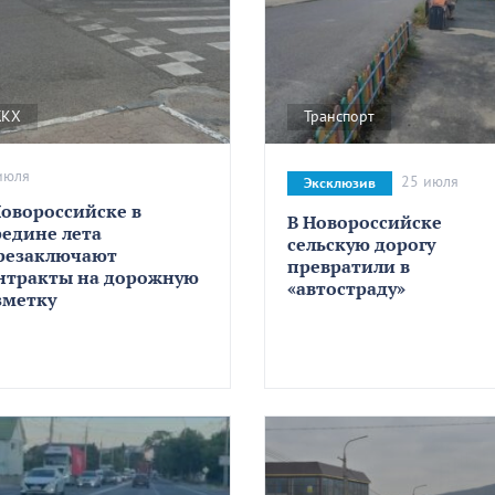
КХ
Транспорт
июля
25 июля
Эксклюзив
Новороссийске в
В Новороссийске
редине лета
сельскую дорогу
резаключают
превратили в
нтракты на дорожную
«автостраду»
зметку