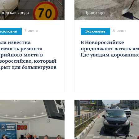
ородская среда
Транспорт
7 июня
6 июня
ксклюзив
Эксклюзив
ала известна
В Новороссийске
оимость ремонта
продолжают латать ям
арийного моста в
Где увидим дорожник
вороссийске, который
крыт для большегрузов