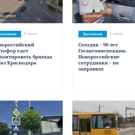
ранспорт
Транспорт
3 июля
3 июля
ксклюзив
Эксклюзив
вороссийский
Сегодня – 90 лет
етофор едет
Госавтоинспекции.
монтировать бригада
Новороссийские
 из Краснодара
сотрудники – на
заправках