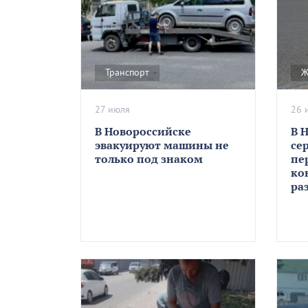
Транспорт
Ж
27 июля
26 
В Новороссийске
В 
эвакуируют машины не
се
только под знаком
пе
ко
ра