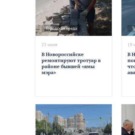
Городская среда
Т
23 июля
19 
В Новороссийске
В 
ремонтируют тротуар в
по
районе бывшей «ямы
чт
мэра»
ав