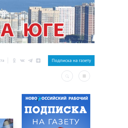
×
Подписка на газету
ста