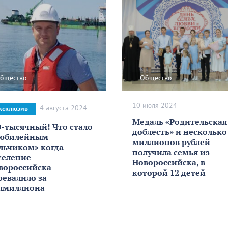
бщество
Общество
10 июля 2024
4 августа 2024
ксклюзив
Медаль «Родительская
0-тысячный! Что стало
доблесть» и несколько
«юбилейным
миллионов рублей
льчиком» когда
получила семья из
селение
Новороссийска, в
вороссийска
которой 12 детей
ревалило за
лмиллиона