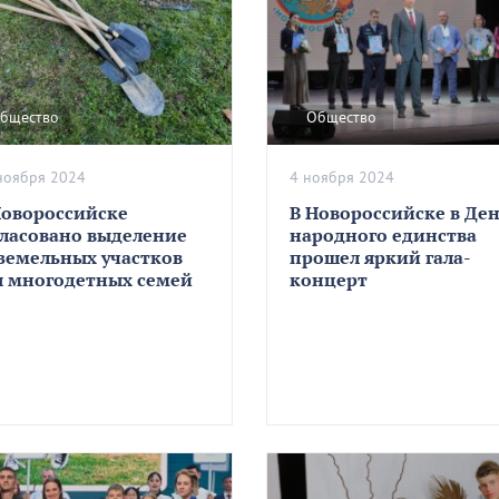
бщество
Общество
ноября 2024
4 ноября 2024
Новороссийске
В Новороссийске в Де
гласовано выделение
народного единства
 земельных участков
прошел яркий гала-
я многодетных семей
концерт