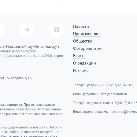
Новости
Происшествия
Общество
о в Федеральной службе по надзору в
Фоторепортаж
каций (Роскомнадзор).
Власть
ии (выписка о регистрации СМИ): серия
О редакции
Реклама
ул. Грибоедова, д.16
Телефон редакции: 8(8617) 61-41-05
Email редакции: info@novorab.ru
Телефон отдела рекламы: 8(8617) 61-4
рава защищены. При использовании
 источник обязательна. Использование
Email отдела рекламы: reklama@novora
ов разрешается только с письменного
ии, содержащейся в новостях. Новости,
анном сайте, не являются офертой или
юбая перепечатка материалов сайта