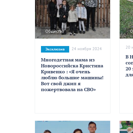
Общество
О
20 
24 ноября 2024
Эксклюзив
В 
Многодетная мама из
со
Новороссийска Кристина
20
Кривенко : «Я очень
дл
люблю большие машины!
Вот свой джип я
пожертвовала на СВО»