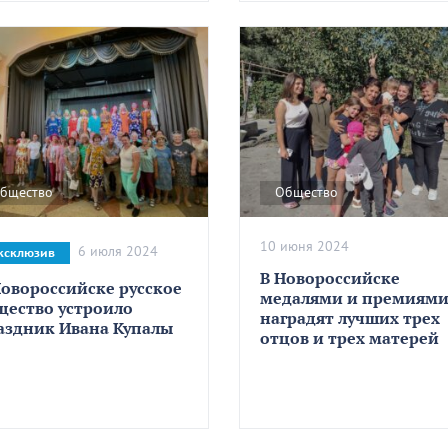
бщество
Общество
10 июня 2024
6 июля 2024
ксклюзив
В Новороссийске
Новороссийске русское
медалями и премиям
щество устроило
наградят лучших трех
аздник Ивана Купалы
отцов и трех матерей