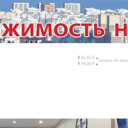
$
81,41 ₽
▲
Сегодня 06 авгу
€
94,06 ₽
▲