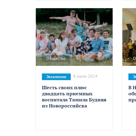
Общество
О
8 июля 2024
Эксклюзив
Э
Шесть своих плюс
В 
двадцать приемных
об
воспитала Тамила Будняя
пр
из Новороссийска