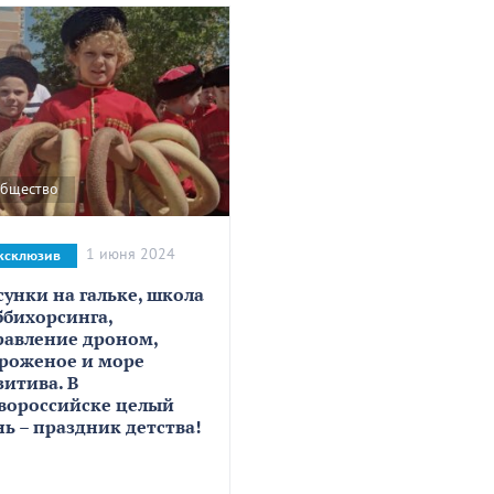
бщество
1 июня 2024
ксклюзив
сунки на гальке, школа
ббихорсинга,
равление дроном,
роженое и море
зитива. В
вороссийске целый
нь – праздник детства!