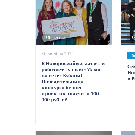
Общество
О
30 октября 2024
Э
В Новороссийске живет и
Се
работает лучшая «Мама
Но
на селе» Кубани!
в 
Победительница
конкурса бизнес-
проектов получила 100
000 рублей