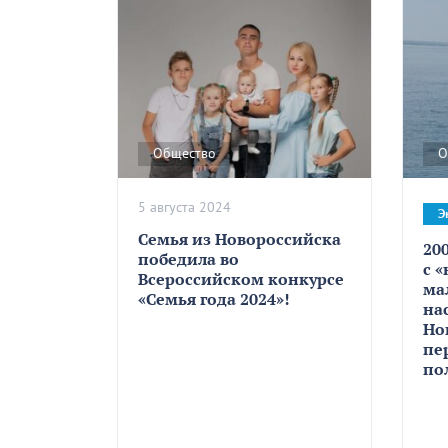
Общество
О
5 августа 2024
Э
Семья из Новороссийска
20
победила во
с 
Всероссийском конкурсе
ма
«Семья года 2024»!
на
Но
пе
по