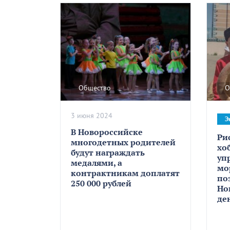
Общество
О
3 июня 2024
Э
В Новороссийске
Ри
многодетных родителей
хо
будут награждать
уп
медалями, а
мо
контрактникам доплатят
по
250 000 рублей
Но
де