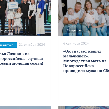
бщество
Общество
6 сентября 2024
21 октября 2024
ксклюзив
«Он спасает наших
мья Лозовик из
мальчишек».
вороссийска – лучшая
Многодетная мать из
России молодая семья!
Новороссийска
проводила мужа на СВ