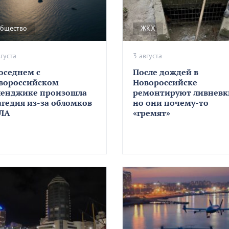
бщество
ЖКХ
вгуста
3 августа
соседнем с
После дождей в
вороссийском
Новороссийске
ленджике произошла
ремонтируют ливневк
агедия из-за обломков
но они почему-то
ЛА
«гремят»