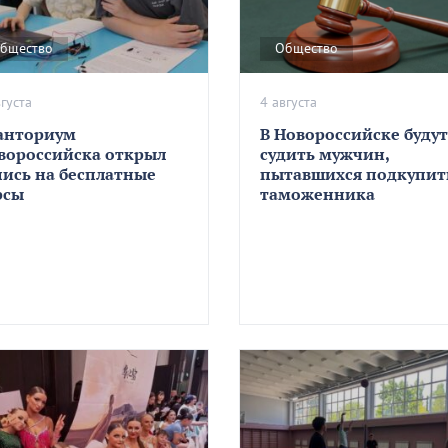
бщество
Общество
вгуста
4 августа
анториум
В Новороссийске будут
вороссийска открыл
судить мужчин,
пись на бесплатные
пытавшихся подкупит
рсы
таможенника