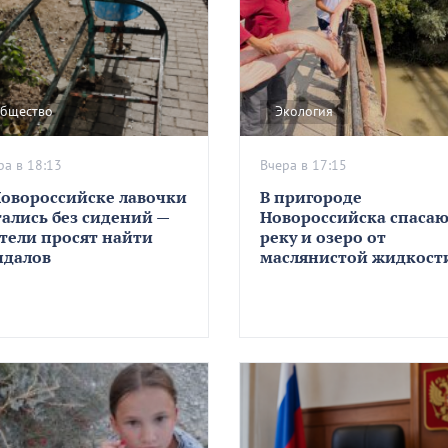
бщество
Экология
ра в 18:13
Вчера в 17:15
Новороссийске лавочки
В пригороде
тались без сидений —
Новороссийска спаса
тели просят найти
реку и озеро от
ндалов
маслянистой жидкост