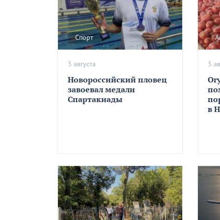
Спорт
А
3 августа
3 а
Новороссийский пловец
Ог
завоевал медали
по
Спартакиады
по
в 