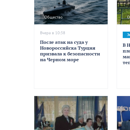
Общество
О
Вчера в 10:38
Э
После атак на суда у
В 
Новороссийска Турция
пл
призвала к безопасности
ма
на Черном море
те