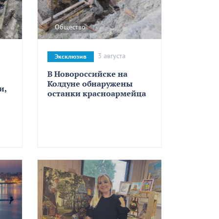
Общество
3 августа
Эксклюзив
В Новороссийске на
Колдуне обнаружены
и,
останки красноармейца