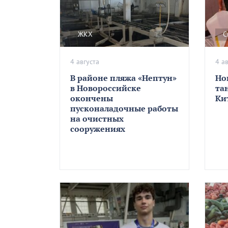
ЖКХ
С
4 августа
4 а
В районе пляжа «Нептун»
Но
в Новороссийске
та
окончены
Ки
пусконаладочные работы
на очистных
сооружениях