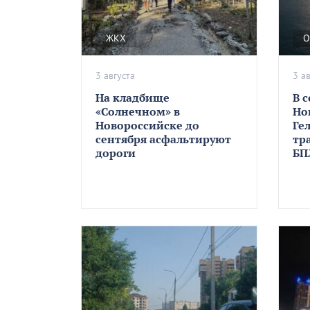
ЖКХ
О
3 августа
3 а
На кладбище
В 
«Солнечном» в
Но
Новороссийске до
Ге
сентября асфальтируют
тр
дороги
БП