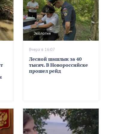
Экология
Вчера в 16:07
Лесной шашлык за 40
ют
тысяч. В Новороссийске
прошел рейд
и