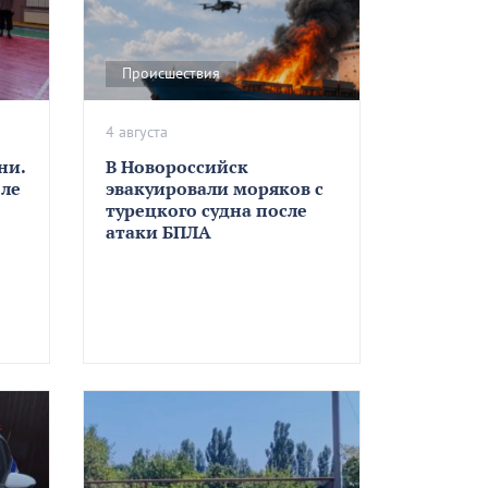
Происшествия
4 августа
ни.
В Новороссийск
оле
эвакуировали моряков с
турецкого судна после
атаки БПЛА