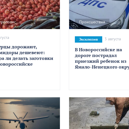
грополис
Происшествия
вгуста
3 августа
Эксклюзив
урцы дорожают,
В Новороссийске на
мидоры дешевеют:
дороге пострадал
ра ли делать заготовки
приезжий ребенок из
Новороссийске
Ямало-Ненецкого окру