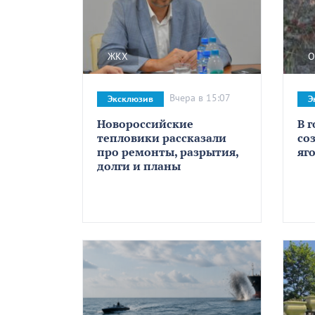
ЖКХ
О
Вчера в 15:07
Эксклюзив
Э
Новороссийские
В 
тепловики рассказали
со
про ремонты, разрытия,
яг
долги и планы