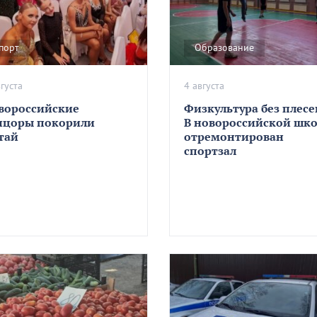
порт
Образование
вгуста
4 августа
вороссийские
Физкультура без плесе
нцоры покорили
В новороссийской шк
тай
отремонтирован
спортзал