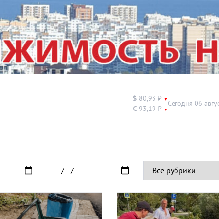
$
80,93 ₽
▼
Сегодня 06 авгу
€
93,19 ₽
▼