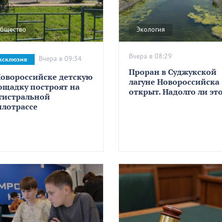
бщество
Экология
Вчера в 08:29
Вчера в 09:34
ксклюзив
Проран в Суджукской
Новороссийске детскую
лагуне Новороссийска
ощадку построят на
открыт. Надолго ли эт
гистральной
плотрассе