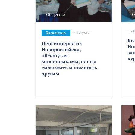
Общество
О
4 а
4 августа
Эксклюзив
Кв
Пенсионерка из
Но
Новороссийска,
за
обманутая
ку
мошенниками, нашла
силы жить и помогать
другим