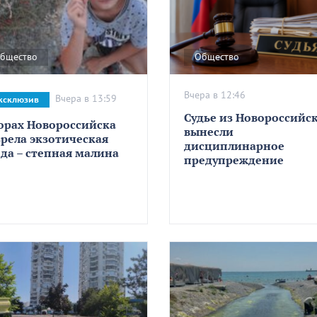
бщество
Общество
Вчера в 12:46
Вчера в 13:59
ксклюзив
Судье из Новороссийс
горах Новороссийска
вынесли
зрела экзотическая
дисциплинарное
ода – степная малина
предупреждение