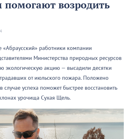
м помогают возродить
4
е «Абраусский» работники компании
дставителями Министерства природных ресурсов
ую экологическую акцию — высадили десятки
страдавших от июльского пожара. Положено
в случае успеха поможет быстрее восстановить
клонах урочища Сухая Щель.