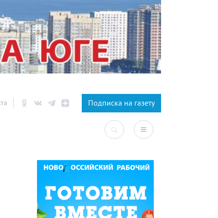
×
Подписка на газету
ста