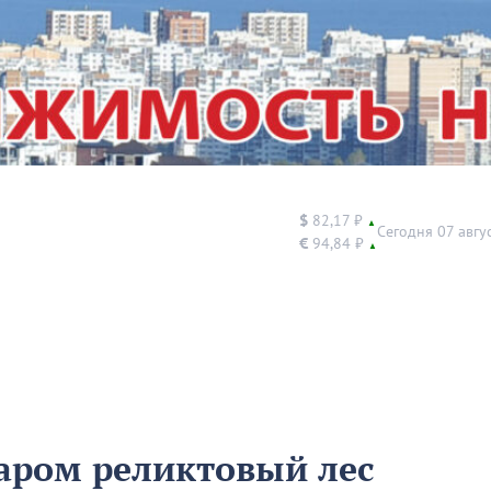
$
82,17 ₽
▲
Сегодня 07 авгу
€
94,84 ₽
▲
ром реликтовый лес