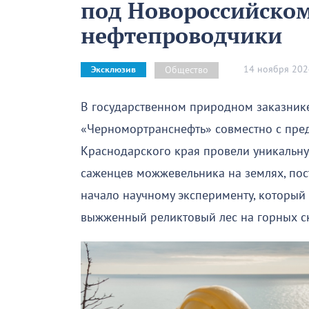
под Новороссийско
нефтепроводчики
14 ноября 202
Общество
Эксклюзив
В государственном природном заказник
«Черномортранснефть» совместно с пре
Краснодарского края провели уникальн
саженцев можжевельника на землях, по
начало научному эксперименту, который 
выжженный реликтовый лес на горных с