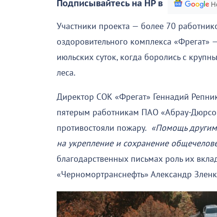
Подписывайтесь на НР в
Участники проекта — более 70 работни
оздоровительного комплекса «Фрегат» —
июльских суток, когда боролись с круп
леса.
Директор СОК «Фрегат» Геннадий Репни
пятерым работникам ПАО «Абрау-Дюрсо»
противостояли пожару.
«Помощь другим 
на укрепление и сохранение общечелов
благодарственных письмах роль их вкла
«Черномортранснефть» Александр Зленк