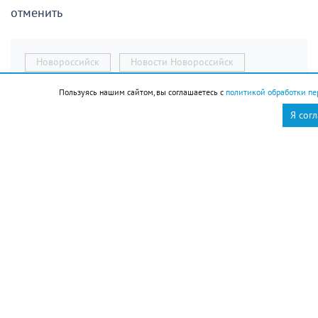
отменить
Новороссийск
Новости Новороссийск
это интересно
Пользуясь нашим сайтом, вы соглашаетесь с
политикой обработки пе
Я сог
Ольга Брынцева
12 августа отмечаем
День молодёжи. Если вам