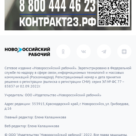
1521 — Эрнан Кортес захватил столицу империи
ацтеков Теночтитлан
1624 — кардинал Ришелье назначен Первым
министром Франции
1822 — Император Александр I подписал рескрипт
«О запрещении тайных обществ и масонских лож»
1899 — в США запатентован телефон-автомат
1913 — в Англии впервые выплавлена
нержавеющая сталь
1928 — в Лондоне в эфир вышла первая в мире
цветная телепередача