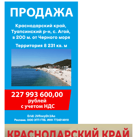
Ольга Брынцева
13 августа отмечаем
Международный день
левшей. Прикольно,
когда шеф-левша
говорит тебе, что ты его
правая рука
13 августа
Общество