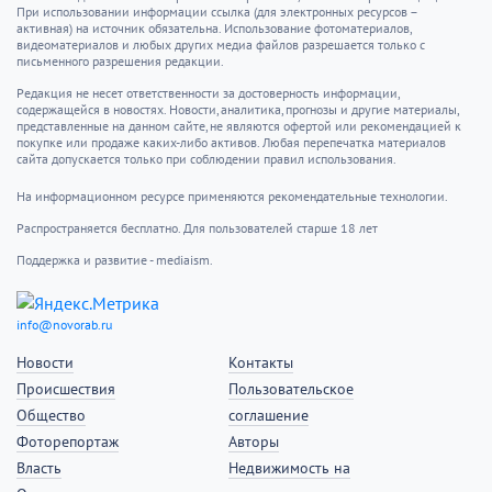
1961 — начато сооружение Берлинской стены
1932 — в Италии успешно прошло испытание
коротковолновое радио
2002 — в Москве представлен уникальный прибор,
позволяющий проводить операцию на сердце без
его остановки
2004 — открылись XXVIII летние Олимпийские игры
в Афинах (Греция)
История города
В 1963 году в поселке Верхнебаканском открыт
памятник участникам похода Таманской армии