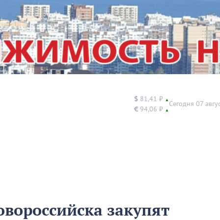
$
81,41 ₽
▲
Сегодня 07 авгу
€
94,06 ₽
▲
овороссийска закупят