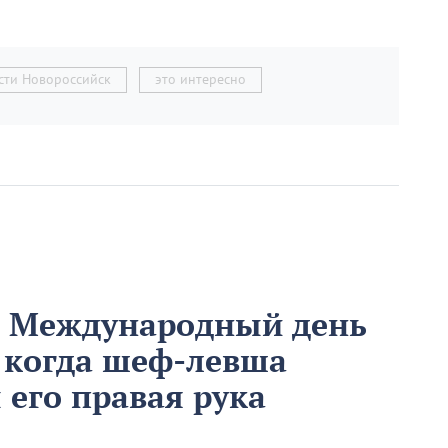
сти Новороссийск
это интересно
м Международный день
 когда шеф-левша
ы его правая рука