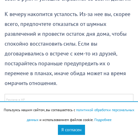
К вечеру накопится усталость. Из-за нее вы, скорее
всего, предпочтете отказаться от шумных
развлечений и провести остаток дня дома, чтобы
спокойно восстановить силы. Если вы
договаривались о встрече с кем-то из друзей,
постарайтесь пораньше предупредить их о
перемене в планах, иначе обида может на время
омрачить отношения.
Пользуясь нашим сайтом, вы соглашаетесь с
политикой обработки персональных
Весы (23 сентября – 23 октября)
данных
и использованием файлов cookie.
Подробнее
День требует осторожности. Если принимать
Я согласен
решения в спешке, не взвешивая все «за» и