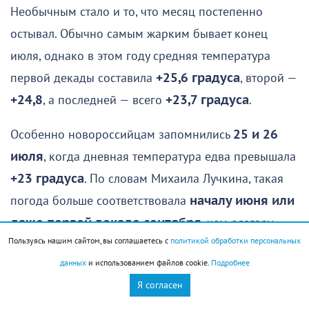
Необычным стало и то, что месяц постепенно
остывал. Обычно самым жарким бывает конец
июля, однако в этом году средняя температура
первой декады составила
+25,6 градуса
, второй —
+24,8
, а последней — всего
+23,7 градуса
.
Особенно новороссийцам запомнились
25 и 26
июля
, когда дневная температура едва превышала
+23 градуса
. По словам Михаила Лучкина, такая
погода больше соответствовала
началу июня или
даже первой декаде сентября
, чем разгару
Пользуясь нашим сайтом, вы соглашаетесь с
политикой обработки персональных
лета.
данных
и использованием файлов cookie.
Подробнее
При этом море оставалось теплым. Средняя
Я согласен
температура воды достигла
+24,7 градуса
, что