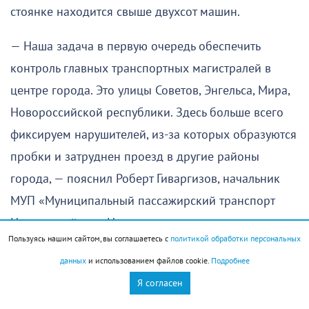
стоянке находится свыше двухсот машин.
— Наша задача в первую очередь обеспечить
контроль главных транспортных магистралей в
центре города. Это улицы Советов, Энгельса, Мира,
Новороссийской республики. Здесь больше всего
фиксируем нарушителей, из-за которых образуются
пробки и затруднен проезд в другие районы
города, — пояснил Роберт Гиваргизов, начальник
МУП «Муниципальный пассажирский транспорт
Новороссийска». На территории именно этого
Пользуясь нашим сайтом, вы соглашаетесь с
политикой обработки персональных
предприятия расположена спецстоянка для
данных
и использованием файлов cookie.
Подробнее
эвакуированных машин.
Я согласен
Он также рассказал, что водители, как правило,