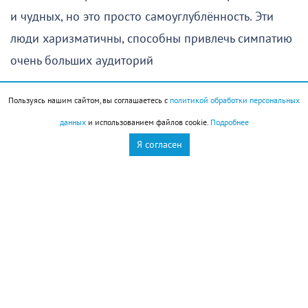
и чудных, но это просто самоуглублённость. Эти
люди харизматичны, способны привлечь симпатию
очень больших аудиторий
Стрижка
Пользуясь нашим сайтом, вы соглашаетесь с
политикой обработки персональных
данных
и использованием файлов cookie.
Подробнее
Отличный день для стрижки и смены причёски.
Я согласен
Новая стрижка придаст энергии и надолго сохранит
форму
Новороссийск
Новости Новороссийск
это интересно