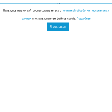
разместить на территории Центрального района.
Пользуясь нашим сайтом, вы соглашаетесь с
политикой обработки персональных
данных
и использованием файлов cookie.
Подробнее
Я согласен
Новороссийск
Новости Новороссийск
это интересно