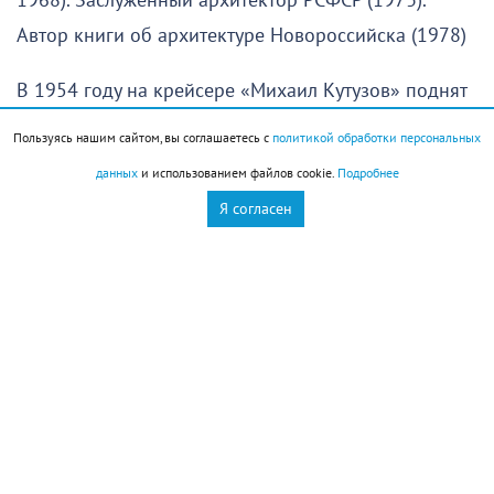
1968). Заслуженный архитектор РСФСР (1973).
Автор книги об архитектуре Новороссийска (1978)
В 1954 году на крейсере «Михаил Кутузов» поднят
военно-морской флаг
Пользуясь нашим сайтом, вы соглашаетесь с
политикой обработки персональных
данных
и использованием файлов cookie.
Подробнее
Праздники
Я согласен
День воздушных поцелуев
День книголюбов (Book Lovers Day
День памяти святого великомученика
Пантелеймона — покровителя всех врачей и
целителя больных
День победы русского флота над шведами у мыса