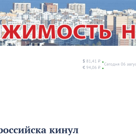
$
81,41 ₽
▲
Сегодня 06 авгу
€
94,06 ₽
▲
оссийска кинул