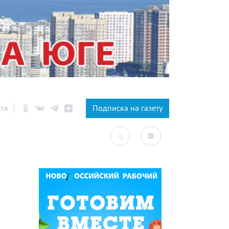
×
Подписка на газету
ста