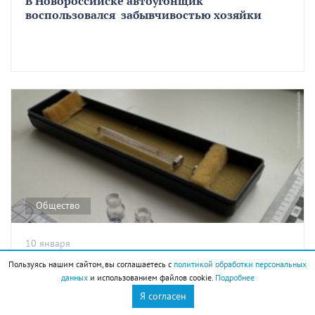
В Новороссийске автоугонщик
воспользовался забывчивостью хозяйки
Общество
10 января
20-летняя приезжая может «сесть» на 20 лет
Пользуясь нашим сайтом, вы соглашаетесь с
политикой обработки персональных
данных
и использованием файлов cookie.
Подробнее
за фасовку наркотиков в Новороссийске
Я согласен