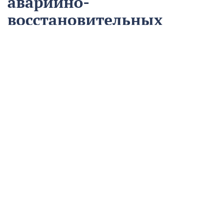
аварийно-
восстановительных
работ
13 августа
Нацпроекты
На предприятии «Водоканал» в Кропоткине
оптимизировали процесс проведения аварийно-
восстановительных работ в рамках регионального
проекта «Бережливый регион».