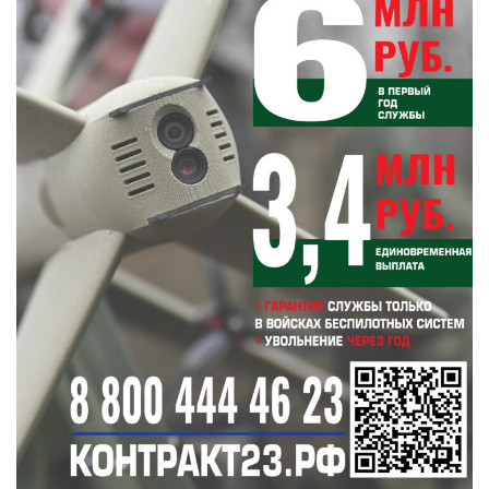
Вчера в 13:59
Судье из Новороссийска вынесли
дисциплинарное предупреждение
Вчера в 12:46
В Новороссийске горные склоны грозят
обвалами (есть адреса)
Вчера в 11:44
После атак на суда у Новороссийска Турция
призвала к безопасности на Черном море
Вчера в 10:38
В Новороссийске детскую площадку построят
на магистральной теплотрассе
Вчера в 09:34
Проран в Суджукской лагуне Новороссийска
открыт. Надолго ли это?
Вчера в 08:29