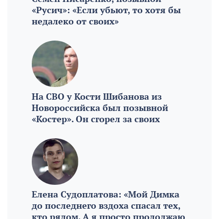
2 августа
«Русич»: «Если убьют, то хотя бы
недалеко от своих»
Писто манчего – испанский вариант
знакомого блюда
2 августа
Гид по летнему макияжу в стиле «макияж без
макияжа»
2 августа
На СВО у Кости Шибанова из
Новороссийскую художницу полюбили за
Новороссийска был позывной
сказки «советского детства»
«Костер». Он сгорел за своих
2 августа
В живописную речку под Новороссийском
слили отработанное масло
2 августа
Как в Новороссийске встречали делегацию
журналистов из Японии
Елена Судоплатова: «Мой Димка
2 августа
до последнего вздоха спасал тех,
кто рядом. А я просто продолжаю