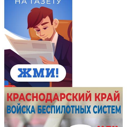
Школам рекомендовали начать учебный год
с уроков о единстве народов России
Вчера в 19:11
В Новороссийске лавочки остались без
сидений — жители просят найти вандалов
Вчера в 18:13
В пригороде Новороссийска спасают реку и
озеро от маслянистой жидкости
Вчера в 17:15
Лесной шашлык за 40 тысяч. В Новороссийске
прошел рейд
Вчера в 16:07
Новороссийские тепловики рассказали про
ремонты, разрытия, долги и планы
Вчера в 15:07
В горах Новороссийска созрела экзотическая
ягода – степная малина