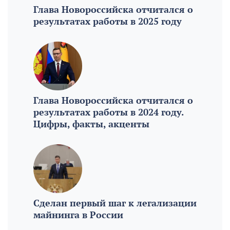
Глава Новороссийска отчитался о
рецепт с изюминкой
результатах работы в 2025 году
31 июля
Идеальный арбуз: как выбрать сладкий и
спелый плод без ошибок
31 июля
С мебелью или без: как выгодно сдать и снять
квартиру. Советы экспертов
Глава Новороссийска отчитался о
31 июля
результатах работы в 2024 году.
Цифры, факты, акценты
Сделан первый шаг к легализации
майнинга в России