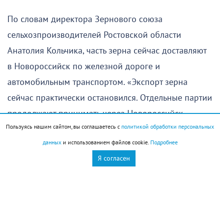
По словам директора Зернового союза
сельхозпроизводителей Ростовской области
Анатолия Кольчика, часть зерна сейчас доставляют
в Новороссийск по железной дороге и
автомобильным транспортом. «Экспорт зерна
сейчас практически остановился. Отдельные партии
продолжают принимать через Новороссийск –
Пользуясь нашим сайтом, вы соглашаетесь с
политикой обработки персональных
автомобильным и железнодорожным транспортом,
данных
и использованием файлов cookie.
Подробнее
но этих объемов недостаточно, чтобы обеспечить
Я согласен
вывоз урожая Ростовской области, который в этом
году ожидается на уровне 13 млн т и более», –
цитирует издание своего эксперта.
Еще одним вариантом может стать контейнерная