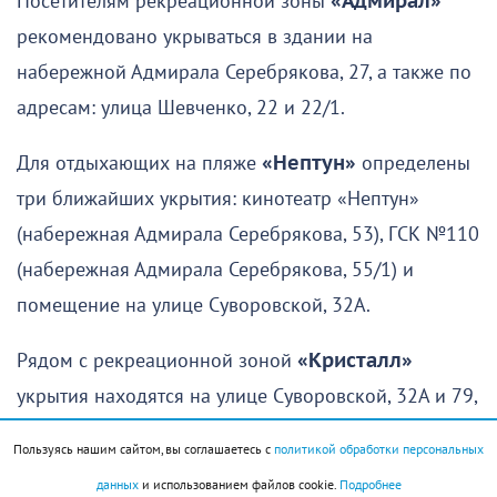
Посетителям рекреационной зоны
«Адмирал»
рекомендовано укрываться в здании на
набережной Адмирала Серебрякова, 27, а также по
адресам: улица Шевченко, 22 и 22/1.
Для отдыхающих на пляже
«Нептун»
определены
три ближайших укрытия: кинотеатр «Нептун»
(набережная Адмирала Серебрякова, 53), ГСК №110
(набережная Адмирала Серебрякова, 55/1) и
помещение на улице Суворовской, 32А.
Рядом с рекреационной зоной
«Кристалл»
укрытия находятся на улице Суворовской, 32А и 79,
а также на набережной Адмирала Серебрякова, 69.
Пользуясь нашим сайтом, вы соглашаетесь с
политикой обработки персональных
Для отдыхающих на территории
«Лагуны»
и
данных
и использованием файлов cookie.
Подробнее