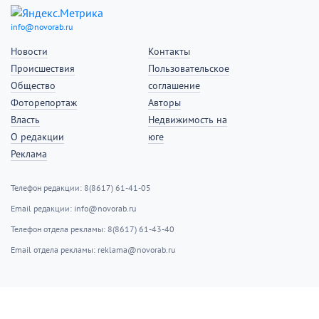
Сетевое издание «Новороссийский рабочий». Зарегистрировано в Федеральной
службе по надзору в сфере связи, информационных технологий и массовых
коммуникаций (Роскомнадзор). Регистрационный номер и дата принятия
решения о регистрации (выписка о регистрации СМИ): серия ЭЛ № ФС 77 –
83837 от 02.09.2022г.
Учредитель: ООО «Издательство «Новороссийский рабочий»
Адрес редакции: 353915, Краснодарский край, г. Новороссийск, ул. Грибоедова,
д.16