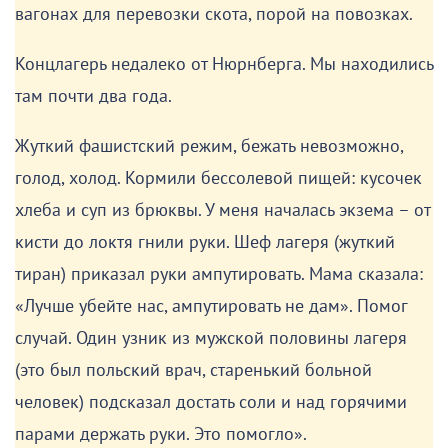
Валентина Розип (Иванова).
В начале войны ей
было 6 лет.
«1943 год – в городе (Новороссийске, – прим.ред.)
– немцы. Облавы, расстрелы, казни, фашистская
речь. Из дома нас выгнали, живем в подвале – 7
человек, голод, страх.
Расстреляли моего дядю раненого (бабушка
прятала его в яме), приняв его за еврея, он был чех.
Убиты две девочки (10,13 лет), наши соседки.
Повешенные трупы на деревьях с надписями: «Так
будет со всеми». И насильственный угон из города
всех жителей. На морвокзале грузили людей на
машины, баржи и переправляли в г. Керчь. Далее –