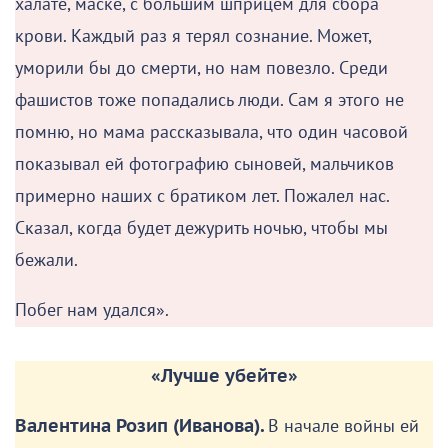
лицом в воду в какую-то канаву. Было очень
страшно!
Про лагерь я помню только, что меня несколько раз
водили в какой-то домик, подходил немец в белом
халате, маске, с большим шприцем для сбора
крови. Каждый раз я терял сознание. Может,
уморили бы до смерти, но нам повезло. Среди
фашистов тоже попадались люди. Сам я этого не
помню, но мама рассказывала, что один часовой
показывал ей фотографию сыновей, мальчиков
примерно наших с братиком лет. Пожалел нас.
Сказал, когда будет дежурить ночью, чтобы мы
бежали.