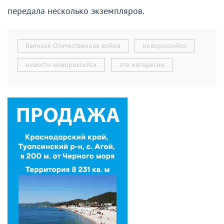
нам, детям, ранки на голове. Было очень больно. Но
мы терпели. Наутро мама объявила: «Инфекция,
инфекция!». Фашисты знали это слово, и наш барак
обходили стороной, даже брезговали подойти. Так
мама нас спасла.
В 1944 году нас освободили советские войска. Еще
три месяца мы пешком добирались до
Новороссийска. От города остались руины. Но в
нашем доме уцелел подвал – этаж под цоколем,
без окон.
Наш папа погиб в 1945 году, подорвался на мине.
Но мы не сразу об этом узнали».