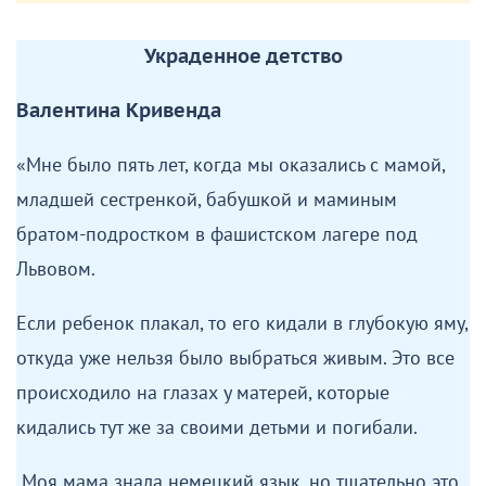
на железнодорожных открытых платформах, в
вагонах для перевозки скота, порой на повозках.
Концлагерь недалеко от Нюрнберга. Мы находились
там почти два года.
Жуткий фашистский режим, бежать невозможно,
голод, холод. Кормили бессолевой пищей: кусочек
хлеба и суп из брюквы. У меня началась экзема – от
кисти до локтя гнили руки. Шеф лагеря (жуткий
тиран) приказал руки ампутировать. Мама сказала:
«Лучше убейте нас, ампутировать не дам». Помог
случай. Один узник из мужской половины лагеря
(это был польский врач, старенький больной
человек) подсказал достать соли и над горячими