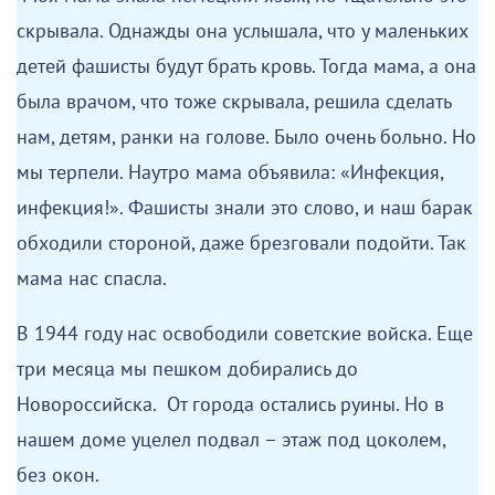
парами держать руки. Это помогло».
Украденное детство
Валентина Кривенда