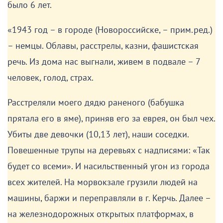
Побег нам удался».
«Лучше убейте»