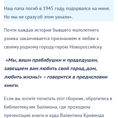
«Мне было пять лет, когда мы оказались с мамой,
младшей сестренкой, бабушкой и маминым
братом-подростком в фашистском лагере под
Львовом.
Если ребенок плакал, то его кидали в глубокую яму,
откуда уже нельзя было выбраться живым. Это все
происходило на глазах у матерей, которые
кидались тут же за своими детьми и погибали.
Моя мама знала немецкий язык, но тщательно это
скрывала. Однажды она услышала, что у маленьких
детей фашисты будут брать кровь. Тогда мама, а она
была врачом, что тоже скрывала, решила сделать