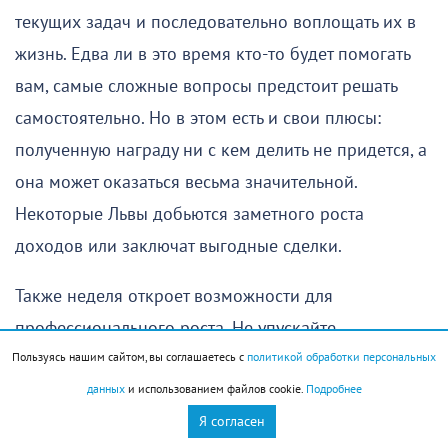
текущих задач и последовательно воплощать их в
жизнь. Едва ли в это время кто-то будет помогать
вам, самые сложные вопросы предстоит решать
самостоятельно. Но в этом есть и свои плюсы:
полученную награду ни с кем делить не придется, а
она может оказаться весьма значительной.
Некоторые Львы добьются заметного роста
доходов или заключат выгодные сделки.
Также неделя откроет возможности для
профессионального роста. Не упускайте
Пользуясь нашим сайтом, вы соглашаетесь с
политикой обработки персональных
возможности научиться тому, что может
данных
и использованием файлов cookie.
Подробнее
пригодиться, старайтесь найти применение всем
Я согласен
своим знаниям и навыкам. Люди, от которых