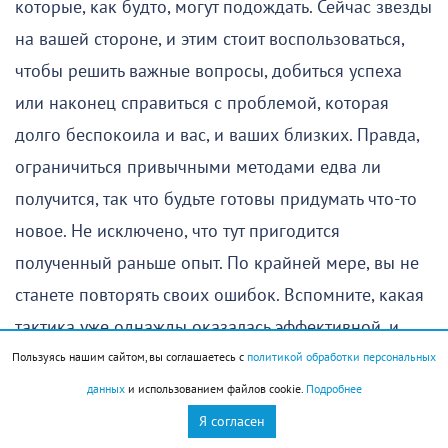
которые, как будто, могут подождать. Сейчас звезды
на вашей стороне, и этим стоит воспользоваться,
чтобы решить важные вопросы, добиться успеха
или наконец справиться с проблемой, которая
долго беспокоила и вас, и ваших близких. Правда,
ограничиться привычными методами едва ли
получится, так что будьте готовы придумать что-то
новое. Не исключено, что тут пригодится
полученный раньше опыт. По крайней мере, вы не
станете повторять своих ошибок. Вспомните, какая
тактика уже однажды оказалась эффективной, и
постарайтесь использовать ее снова.
Пользуясь нашим сайтом, вы соглашаетесь с
политикой обработки персональных
данных
и использованием файлов cookie.
Подробнее
Утро принесет хорошие новости. Они могут
Я согласен
оказаться важными не только для вас, но и для