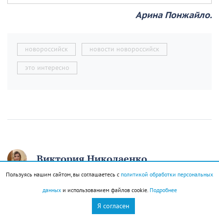
Арина Понжайло.
новороссийск
новости новороссийск
это интересно
Виктория Николаенко
Пользуясь нашим сайтом, вы соглашаетесь с
политикой обработки персональных
В Новороссийске
данных
и использованием файлов cookie.
Подробнее
мужчина сливал
Я согласен