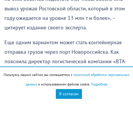
вывоз урожая Ростовской области, который в этом
году ожидается на уровне 13 млн т и более», –
цитирует издание своего эксперта.
Еще одним вариантом может стать контейнерная
отправка грузов через порт Новороссийска. Как
пояснила директор логистической компании «ВТА-
Лайн» Наталья Беседина, такой способ не заменит
Пользуясь нашим сайтом, вы соглашаетесь с
политикой обработки персональных
традиционные суда-зерновозы, но позволит
данных
и использованием файлов cookie.
Подробнее
сохранить экспорт небольших партий
Я согласен
сельхозпродукции.
В контейнерах через Новороссийск можно
отправлять горох, нут, чечевицу, лен, сафлор и