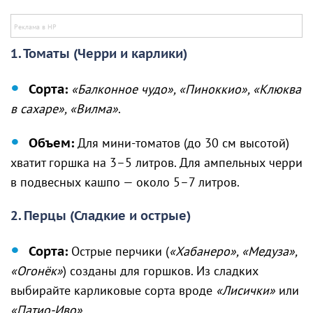
1. Томаты (Черри и карлики)
Сорта:
«Балконное чудо», «Пиноккио», «Клюква
в сахаре», «Вилма»
.
Объем:
Для мини-томатов (до 30 см высотой)
хватит горшка на 3–5 литров. Для ампельных черри
в подвесных кашпо — около 5–7 литров.
2. Перцы (Сладкие и острые)
Сорта:
Острые перчики (
«Хабанеро», «Медуза»,
«Огонёк»
) созданы для горшков. Из сладких
выбирайте карликовые сорта вроде
«Лисички»
или
«Патио-Иво»
.