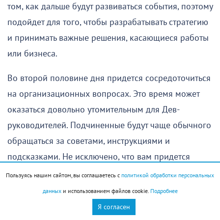
том, как дальше будут развиваться события, поэтому
подойдет для того, чтобы разрабатывать стратегию
и принимать важные решения, касающиеся работы
или бизнеса.
Во второй половине дня придется сосредоточиться
на организационных вопросах. Это время может
оказаться довольно утомительным для Дев-
руководителей. Подчиненные будут чаще обычного
обращаться за советами, инструкциями и
подсказками. Не исключено, что вам придется
самостоятельно решать текущие задачи, которые вы
Пользуясь нашим сайтом, вы соглашаетесь с
политикой обработки персональных
давно привыкли делегировать. Это отвлечет от
данных
и использованием файлов cookie.
Подробнее
более масштабных дел и может вызвать
Я согласен
раздражение.