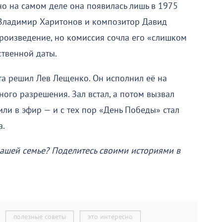
 но на самом деле она появилась лишь в 1975
т Владимир Харитонов и композитор Давид
произведение, но комиссия сочла его «слишком
твенной даты.
ита решил Лев Лещенко. Он исполнил её на
ого разрешения. Зал встал, а потом вызвал
или в эфир — и с тех пор «День Победы» стал
а.
вашей семье? Поделитесь своими историями в
полезные советы
это интересно