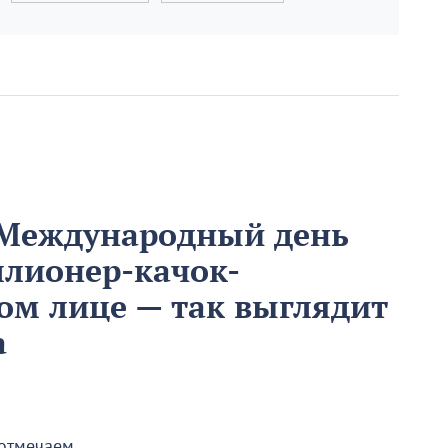
 Международный день
ллионер-качок-
ом лице — так выглядит
а
 отмечаем