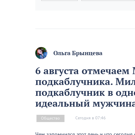
Ольга Брынцева
6 августа отмечаем
подкаблучника. Ми
подкаблучник в одн
идеальный мужчин
Сегодня в 07:46
Общество
Чем запомнился этот день и что сегодня