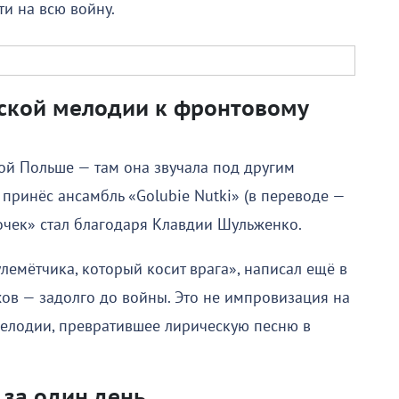
и на всю войну.
ьской мелодии к фронтовому
ой Польше — там она звучала под другим
 принёс ансамбль «Golubie Nutki» (в переводе —
очек» стал благодаря Клавдии Шульженко.
пулемётчика, который косит врага», написал ещё в
хов — задолго до войны. Это не импровизация на
мелодии, превратившее лирическую песню в
 за один день