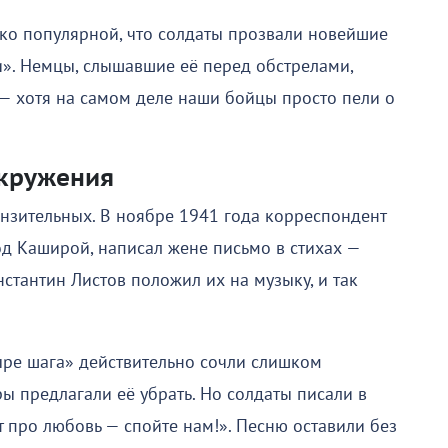
лько популярной, что солдаты прозвали новейшие
. Немцы, слышавшие её перед обстрелами,
— хотя на самом деле наши бойцы просто пели о
окружения
онзительных. В ноябре 1941 года корреспондент
од Каширой, написал жене письмо в стихах —
нстантин Листов положил их на музыку, и так
тыре шага» действительно сочли слишком
ы предлагали её убрать. Но солдаты писали в
от про любовь — спойте нам!». Песню оставили без