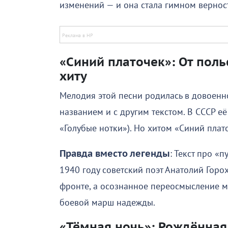
изменений — и она стала гимном верност
«Синий платочек»: От пол
хиту
Мелодия этой песни родилась в довоенн
названием и с другим текстом. В СССР её
«Голубые нотки»). Но хитом «Синий плат
Правда вместо легенды
: Текст про «
1940 году советский поэт Анатолий Горо
фронте, а осознанное переосмысление 
боевой марш надежды.
«Тёмная ночь»: Рождённая