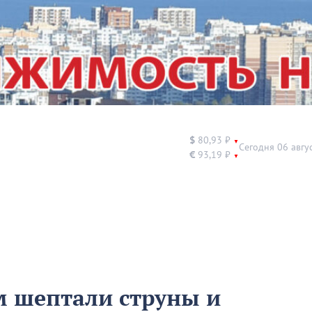
$
80,93 ₽
▼
Сегодня 06 авгу
€
93,19 ₽
▼
м шептали струны и