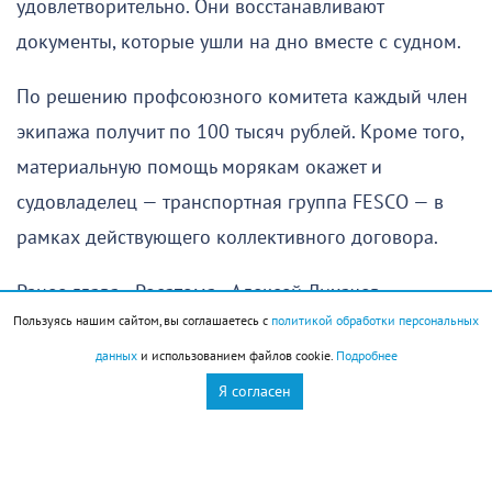
удовлетворительно. Они восстанавливают
документы, которые ушли на дно вместе с судном.
По решению профсоюзного комитета каждый член
экипажа получит по 100 тысяч рублей. Кроме того,
материальную помощь морякам окажет и
судовладелец — транспортная группа FESCO — в
рамках действующего коллективного договора.
Ранее глава «Росатома» Алексей Лихачев
Пользуясь нашим сайтом, вы соглашаетесь с
политикой обработки персональных
подчеркнул, что «Янина» была обычным
данных
и использованием файлов cookie.
Подробнее
гражданским контейнеровозом, перевозившим
Я согласен
продукты питания, строительные и отделочные
материалы. Судно находилось в международных
водах.